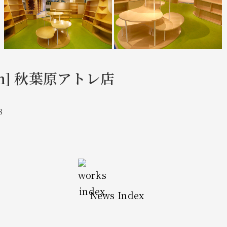
osh] 秋葉原アトレ店
8
News Index