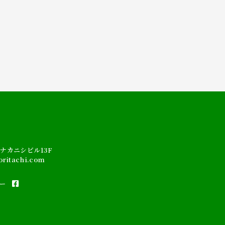
 ナカニシビル13F
oritachi.com
ー